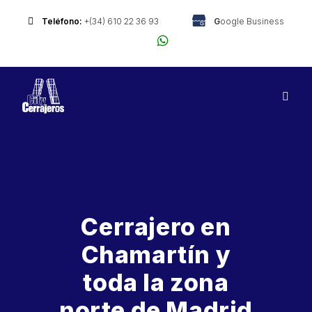
Ir
al
Teléfono:
+(34) 610 22 36 93
G
oogle Business
contenido
Cerrajero en
Chamartín y
toda la zona
norte de Madrid