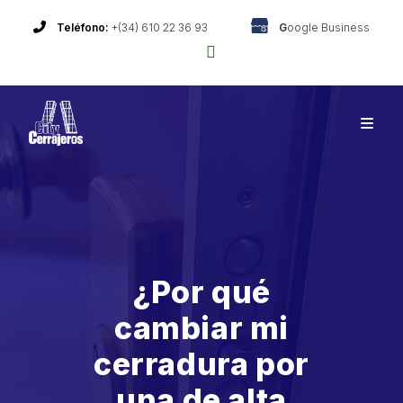
Ir
al
Teléfono:
+(34) 610 22 36 93
G
oogle Business
contenido
¿Por qué
cambiar mi
cerradura por
una de alta